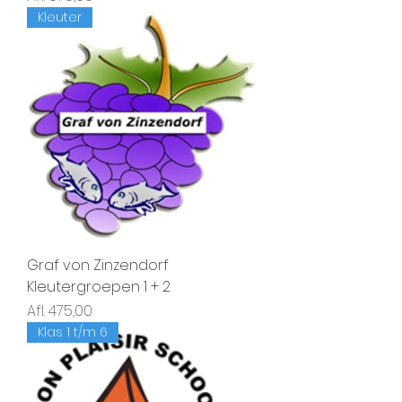
Kleuter
Graf von Zinzendorf
Kleutergroepen 1 + 2
Prijs
Afl. 475,00
Klas 1 t/m 6