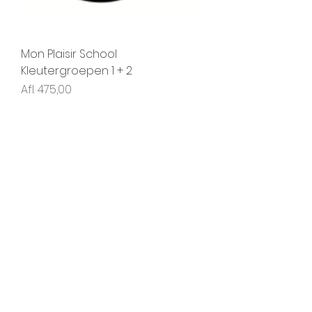
Mon Plaisir School
Kleutergroepen 1 + 2
Prijs
Afl. 475,00