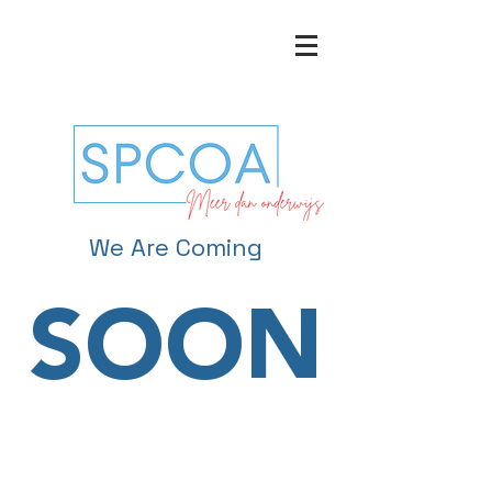
We Are Coming
SOON