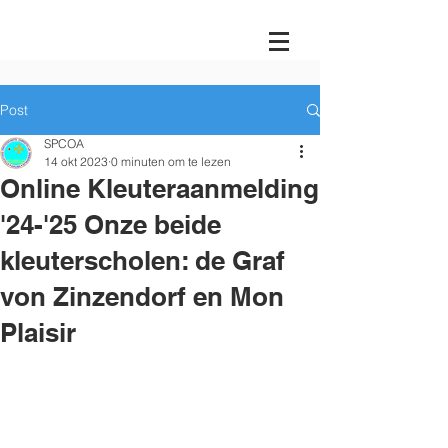
Post
SPCOA
14 okt 2023
0 minuten om te lezen
Online Kleuteraanmelding
'24-'25 Onze beide
kleuterscholen: de Graf
von Zinzendorf en Mon
Plaisir