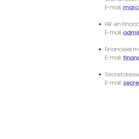
E-mail:
marc
H.R. en Fina
E-mail:
admi
Financieel m
E-mail:
finan
Secretaress
E-mail:
secr