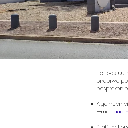
Het bestuur 
onderwerpen
besproken e
Algemeen di
E-mail:
audr
Staffunction