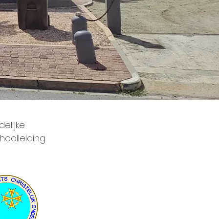
elijke
oolleiding