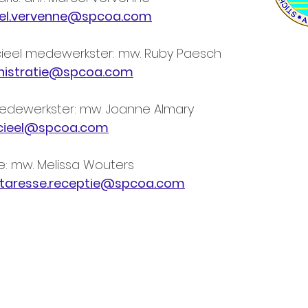
el.vervenne@spcoa.com
ncieel medewerkster: mw. Ruby Paesch
nistratie@spcoa.com
edewerkster: mw. J
oanne Almary
cieel
@spcoa.com
e: mw. Melissa Wouters
etaresse.receptie@spcoa.com